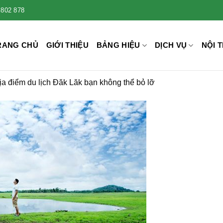
 802 878
RANG CHỦ
GIỚI THIỆU
BẢNG HIỆU
DỊCH VỤ
NỘI T
ịa điểm du lịch Đăk Lăk bạn không thể bỏ lỡ