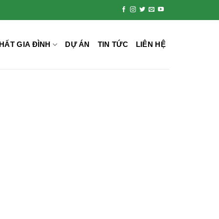
HẤT GIA ĐÌNH
DỰ ÁN
TIN TỨC
LIÊN HỆ