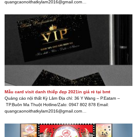
quangcaonoithatkylam2016@gmail.com
Website: www.quangcaonoithatkylam.com Fanpage: Quảng cáo
nội thất Kỳ Lâm [...]
Mẫu card visit danh thiếp đẹp 2021in giá rẻ tại bmt
Quảng cáo nội thất Kỳ Lâm Địa chỉ: 36 Y Wang – P.Eatam –
TP.Buôn Ma Thuột Hotline/Zalo: 0947 802 878 Email:
quangcaonoithatkylam2016@gmail.com
Website: www.quangcaonoithatkylam.com Fanpage: Quảng cáo
nội thất Kỳ Lâm [...]