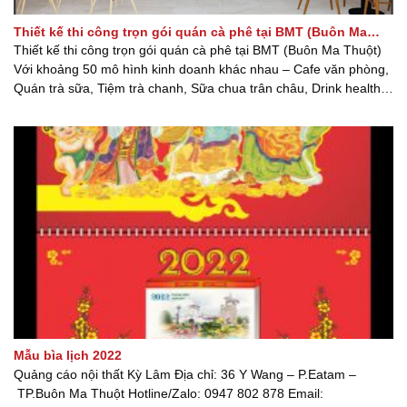
Thiết kế thi công trọn gói quán cà phê tại BMT (Buôn Ma
Thuột)
Thiết kế thi công trọn gói quán cà phê tại BMT (Buôn Ma Thuột)
Với khoảng 50 mô hình kinh doanh khác nhau – Cafe văn phòng,
Quán trà sữa, Tiệm trà chanh, Sữa chua trân châu, Drink healthy,
Cafe sân vườn, Cafe take away, Bar cafe … Giá Thiết Kế từ
50.000 /m2. Thi [...] [...]
Mẫu bìa lịch 2022
Quảng cáo nội thất Kỳ Lâm Địa chỉ: 36 Y Wang – P.Eatam –
TP.Buôn Ma Thuột Hotline/Zalo: 0947 802 878 Email: