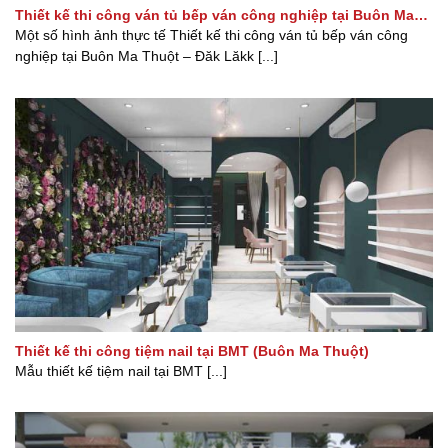
Thiết kế thi công ván tủ bếp ván công nghiệp tại Buôn Ma
Thuột – Đăk Lăk
Một số hình ảnh thực tế Thiết kế thi công ván tủ bếp ván công
nghiệp tại Buôn Ma Thuột – Đăk Lăkk [...]
Thiết kế thi công tiệm nail tại BMT (Buôn Ma Thuột)
Mẫu thiết kế tiệm nail tại BMT [...]