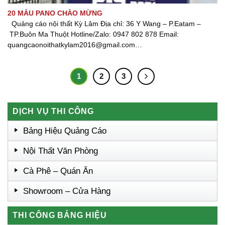
20 MẪU PANO CHÀO MỪNG
Quảng cáo nội thất Kỳ Lâm Địa chỉ: 36 Y Wang – P.Eatam –
TP.Buôn Ma Thuột Hotline/Zalo: 0947 802 878 Email:
quangcaonoithatkylam2016@gmail.com
Website: www.quangcaonoithatkylam.com Fanpage: Quảng cáo
nội thất Kỳ Lâm [...]
1
2
3
DỊCH VỤ THI CÔNG
Bảng Hiệu Quảng Cáo
Nội Thất Văn Phòng
Cà Phê – Quán Ăn
Showroom – Cửa Hàng
THI CÔNG BẢNG HIỆU