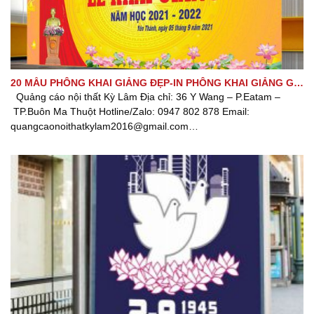
20 MẪU PHÔNG KHAI GIẢNG ĐẸP-IN PHÔNG KHAI GIẢNG GIÁ
RẺ TẠI BMT
Quảng cáo nội thất Kỳ Lâm Địa chỉ: 36 Y Wang – P.Eatam –
TP.Buôn Ma Thuột Hotline/Zalo: 0947 802 878 Email:
quangcaonoithatkylam2016@gmail.com
Website: www.quangcaonoithatkylam.com Fanpage: Quảng cáo
nội thất Kỳ Lâm [...]