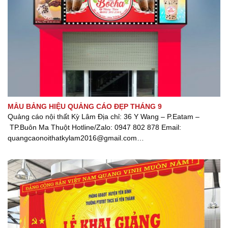
MẪU BẢNG HIỆU QUẢNG CÁO ĐẸP THÁNG 9
Quảng cáo nội thất Kỳ Lâm Địa chỉ: 36 Y Wang – P.Eatam –
TP.Buôn Ma Thuột Hotline/Zalo: 0947 802 878 Email:
quangcaonoithatkylam2016@gmail.com
Website: www.quangcaonoithatkylam.com Fanpage: Quảng cáo
nội thất Kỳ Lâm [...]