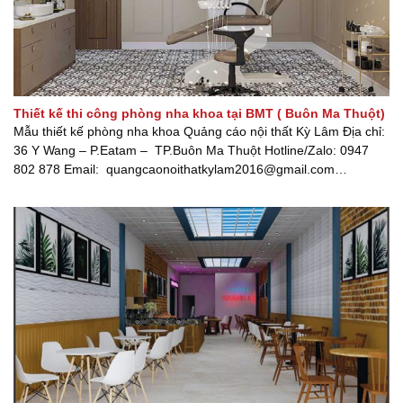
Thiết kế thi công phòng nha khoa tại BMT ( Buôn Ma Thuột)
Mẫu thiết kế phòng nha khoa Quảng cáo nội thất Kỳ Lâm Địa chỉ:
36 Y Wang – P.Eatam – TP.Buôn Ma Thuột Hotline/Zalo: 0947
802 878 Email: quangcaonoithatkylam2016@gmail.com
Website: www.quangcaonoithatkylam.com Fanpage: Quảng cáo
nội thất Kỳ Lâm [...]