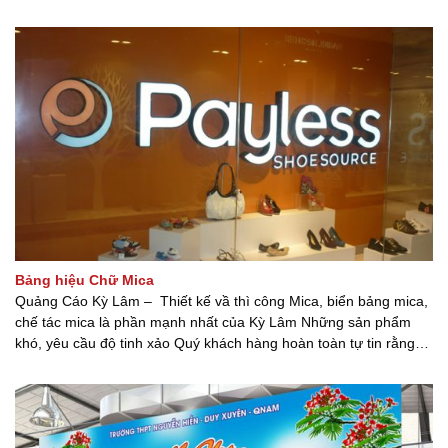
những câu hỏi mà mỗi lần Quảng cáo Kỳ Lâm tư vấn cho khách
[...] [...]
Bảng hiệu Chữ Mica
Quảng Cáo Kỳ Lâm – Thiết kế vầ thì công Mica, biển bảng mica,
chế tác mica là phần mạnh nhất của Kỳ Lâm Những sản phẩm
khó, yêu cầu độ tinh xảo Quý khách hàng hoàn toàn tự tin rằng
chúng tôi đáp ứng nhu cầu một cách hoàn hảo nhất. Chúng
tôi nhận thi công các [...] [...]