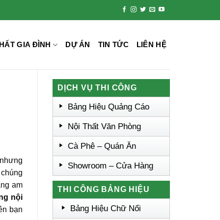
HẤT GIA ĐÌNH
DỰ ÁN
TIN TỨC
LIÊN HỆ
DỊCH VỤ THI CÔNG
Bảng Hiệu Quảng Cáo
Nội Thất Văn Phòng
Cà Phê – Quán Ăn
c nhưng
Showroom – Cửa Hàng
 chúng
năng am
THI CÔNG BẢNG HIỆU
ng nội
Bảng Hiệu Chữ Nổi
nên bạn