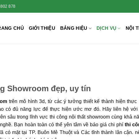
 802 878
RANG CHỦ
GIỚI THIỆU
BẢNG HIỆU
DỊCH VỤ
NỘI T
g Showroom đẹp, uy tín
oom
trên mô hình 3d, từ các ý tưởng thiết kế thành hiện thự
ào có đủ năng lực để thực hiện ước mơ đó. Hãy liên hệ với
yên sâu trong lĩnh vực thi công nội thất showroom cùng khả 
g nghề. Bạn hoàn toàn có thể yên tâm về báo giá chi phí
thi cô
đã có mặt tại TP. Buôn Mê Thuột và Các tĩnh thành lân cận. 