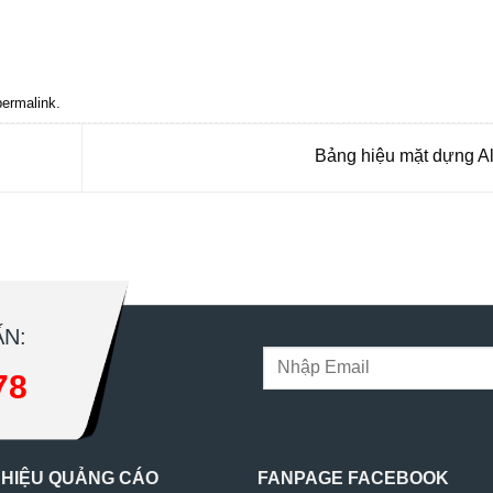
 bmt, Noi that Dak Lak, Quang cao bmt, Quang cao dak lak, Quảng cáo đắk lắ
permalink
.
Bảng hiệu mặt dựng A
N:
78
 HIỆU QUẢNG CÁO
FANPAGE FACEBOOK