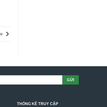
k,
lu
THỐNG KÊ TRUY CẬP