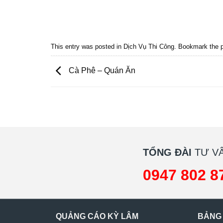
Quảng cáo bmt, Quảng cáo dak lak, Nội thất bmt, Noi that
Quảng cáo nội thất, Nội thất đắk lắk
This entry was posted in
Dịch Vụ Thi Công
. Bookmark the
Cà Phê – Quán Ăn
TỔNG ĐÀI
TƯ VẤ
0947 802 8
QUẢNG CÁO KỲ LÂM
BẢNG