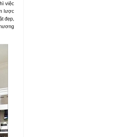
hì việc
ến lược
t đẹp,
 thương