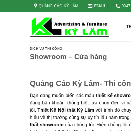
Skip
QUẢNG CÁO KỲ LÂM
EMAIL
0947
to
content
T
DỊCH VỤ THI CÔNG
Showroom – Cửa hàng
Quảng Cáo Kỳ Lâm- Thi côn
Bạn đang muốn biến các mẫu
thiết kế showr
đang băn khoăn không biết lựa chọn đơn vị n
tôi,
Thiết Kế Nội thất Kỳ Lâm
với trình độ chu
hiểu về thị trường cùng sự uy tín lâu năm tron
thất showroom
của chúng tôi. Hiện chúng tôi 