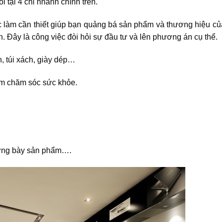
i tại 4 chi nhánh chính trên.
c làm cần thiết giúp bạn quảng bá sản phẩm và thương hiệu c
. Đây là công việc đòi hỏi sự đầu tư và lên phương án cụ thể.
n, túi xách, giày dép…
ẩm chăm sóc sức khỏe.
trưng bày sản phẩm….