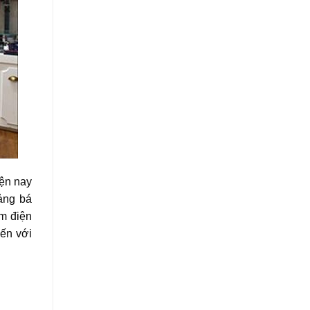
iện nay
uảng bá
om điện
đến với