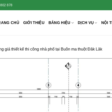
 802 878
RANG CHỦ
GIỚI THIỆU
BẢNG HIỆU
DỊCH VỤ
NỘI T
g giá thiết kế thi công nhà phố tại Buôn ma thuột Đăk Lăk