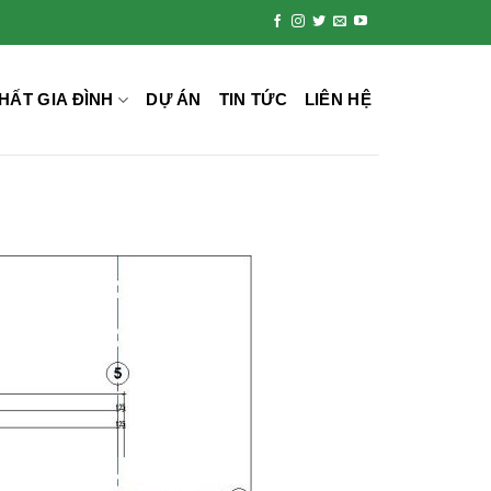
HẤT GIA ĐÌNH
DỰ ÁN
TIN TỨC
LIÊN HỆ