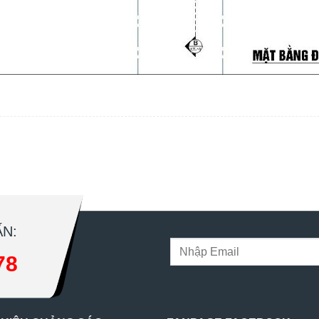
N:
78