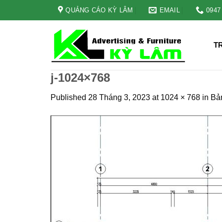
Skip
QUẢNG CÁO KỲ LÂM
EMAIL
0947
to
content
T
j-1024×768
Published
28 Tháng 3, 2023
at
1024 × 768
in
Bản