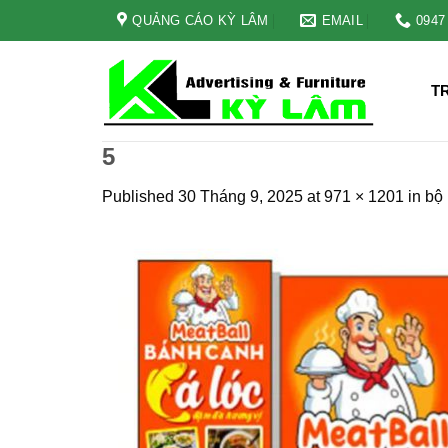
Skip
QUẢNG CÁO KỲ LÂM
EMAIL
0947
to
content
T
5
Published
30 Tháng 9, 2025
at
971 × 1201
in
bộ