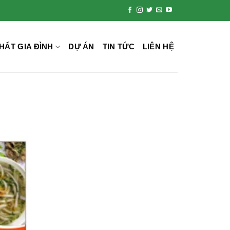
HẤT GIA ĐÌNH
DỰ ÁN
TIN TỨC
LIÊN HỆ