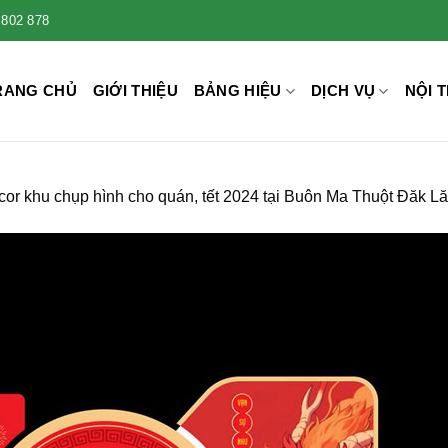
 802 878
RANG CHỦ
GIỚI THIỆU
BẢNG HIỆU
DỊCH VỤ
NỘI T
or khu chụp hình cho quán, tết 2024 tại Buôn Ma Thuột Đăk L