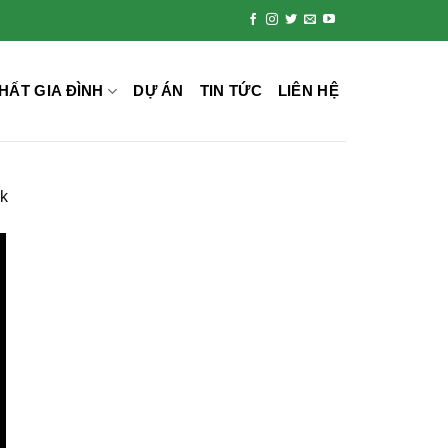
HẤT GIA ĐÌNH
DỰ ÁN
TIN TỨC
LIÊN HỆ
ăk