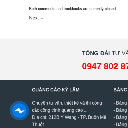
Both comments and trackbacks are currently closed.
Next
→
TỔNG ĐÀI
TƯ VẤ
0947 802 8
QUẢNG CÁO KỲ LÂM
BẢNG
Chuyên tư vấn, thiết kế và thi công
-
Bảng 
các công trình quảng cáo ...
-
Bảng 
Địa chỉ: 212B Y Wang - TP. Buôn Mê
-
Bảng 
Thuột
-
Bảng 