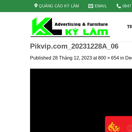
Skip
QUẢNG CÁO KỲ LÂM
EMAIL
0947
to
content
T
Pikvip.com_20231228A_06
Published
28 Tháng 12, 2023
at
800 × 654
in
Dec