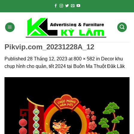
Skip
to
content
Pikvip.com_20231228A_12
Published
28 Tháng 12, 2023
at
800 × 582
in
Decor khu
chụp hình cho quán, tết 2024 tại Buôn Ma Thuột Đăk Lăk