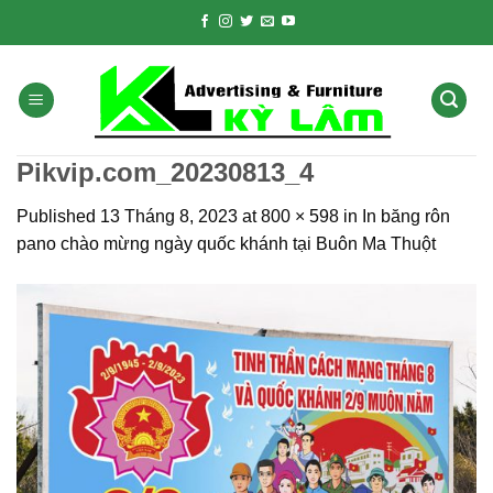
Skip
to
content
Pikvip.com_20230813_4
Published
13 Tháng 8, 2023
at
800 × 598
in
In băng rôn
pano chào mừng ngày quốc khánh tại Buôn Ma Thuột