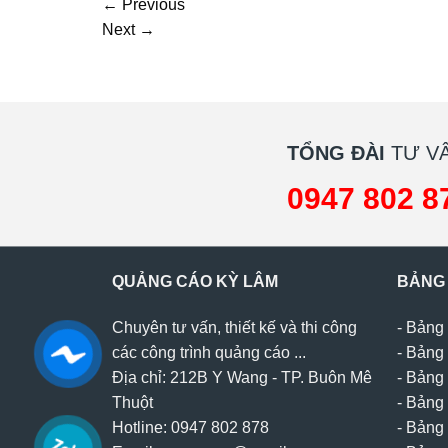
←
Previous
Next
→
TỔNG ĐÀI
TƯ VẤ
0947 802 8
QUẢNG CÁO KỲ LÂM
BẢNG
Chuyên tư vấn, thiết kế và thi công
-
Bảng 
các công trình quảng cáo ...
-
Bảng 
Địa chỉ: 212B Y Wang - TP. Buôn Mê
-
Bảng 
Thuột
-
Bảng 
Hotline: 0947 802 878
-
Bảng 