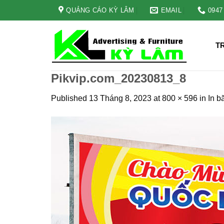
Skip
QUẢNG CÁO KỲ LÂM
EMAIL
0947
to
content
T
Pikvip.com_20230813_8
Published
13 Tháng 8, 2023
at
800 × 596
in
In b