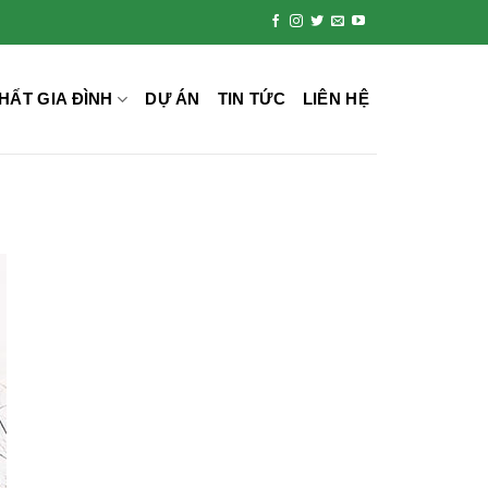
HẤT GIA ĐÌNH
DỰ ÁN
TIN TỨC
LIÊN HỆ