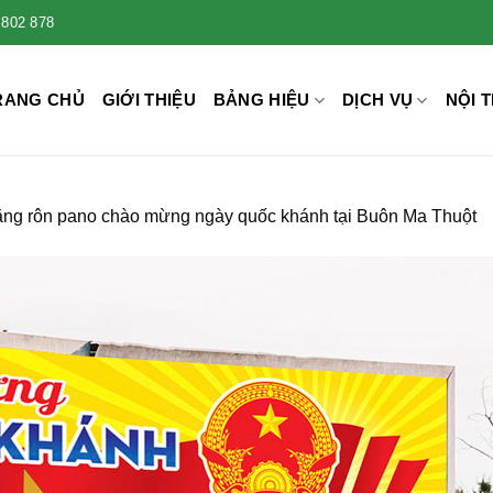
 802 878
RANG CHỦ
GIỚI THIỆU
BẢNG HIỆU
DỊCH VỤ
NỘI T
ăng rôn pano chào mừng ngày quốc khánh tại Buôn Ma Thuột