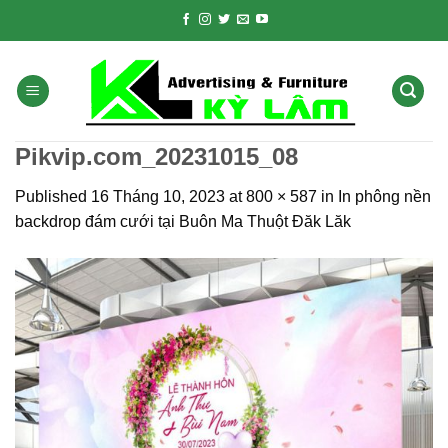
Skip
to
content
Pikvip.com_20231015_08
Published
16 Tháng 10, 2023
at
800 × 587
in
In phông nền
backdrop đám cưới tại Buôn Ma Thuột Đăk Lăk