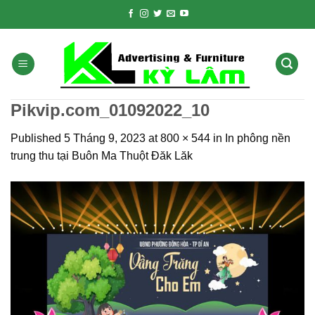
Skip
to
content
Pikvip.com_01092022_10
Published
5 Tháng 9, 2023
at
800 × 544
in
In phông nền
trung thu tại Buôn Ma Thuột Đăk Lăk