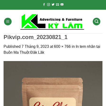
Skip
to
content
Pikvip.com_20230821_1
Published
7 Tháng 9, 2023
at
600 × 766
in
In tem nhãn tại
Buôn Ma Thuột Đăk Lăk