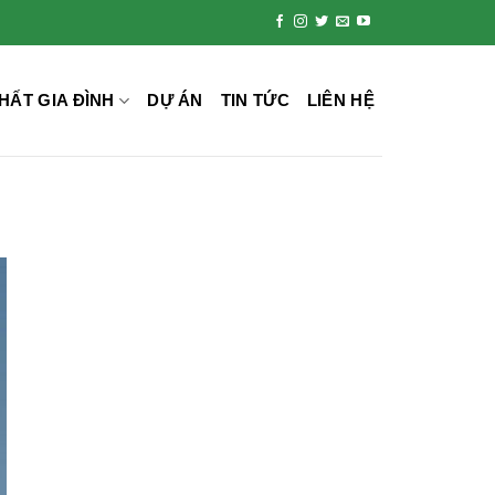
HẤT GIA ĐÌNH
DỰ ÁN
TIN TỨC
LIÊN HỆ