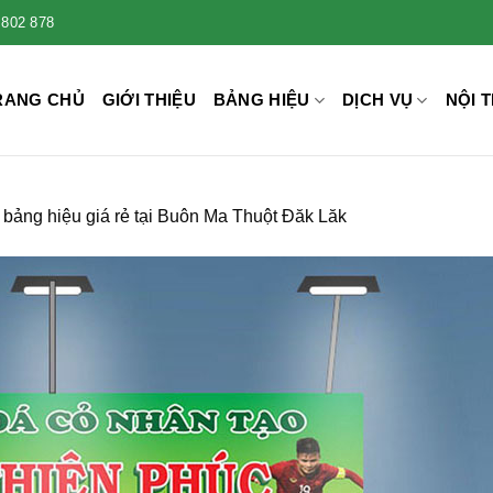
 802 878
RANG CHỦ
GIỚI THIỆU
BẢNG HIỆU
DỊCH VỤ
NỘI T
bảng hiệu giá rẻ tại Buôn Ma Thuột Đăk Lăk