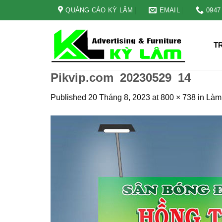
Skip
QUẢNG CÁO KỲ LÂM
EMAIL
0947
to
content
T
Pikvip.com_20230529_14
Published
20 Tháng 8, 2023
at
800 × 738
in
Làm 