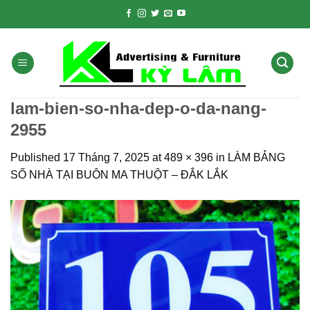
Skip
to
content
lam-bien-so-nha-dep-o-da-nang-
2955
Published
17 Tháng 7, 2025
at
489 × 396
in
LÀM BẢNG
SỐ NHÀ TẠI BUÔN MA THUỘT – ĐẮK LẮK