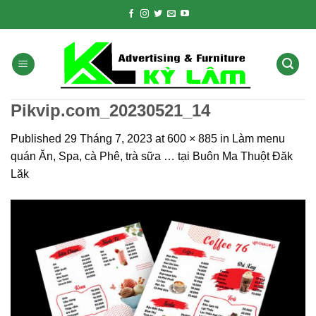
Skip
to
content
Pikvip.com_20230521_14
Published
29 Tháng 7, 2023
at
600 × 885
in
Làm menu
quán Ăn, Spa, cà Phê, trà sữa … tại Buôn Ma Thuột Đăk
Lăk