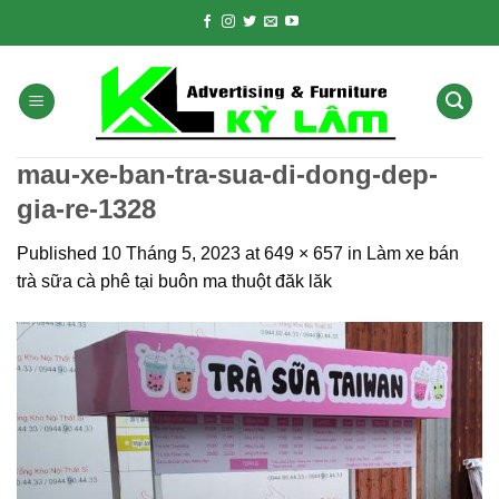
Skip
to
content
mau-xe-ban-tra-sua-di-dong-dep-
gia-re-1328
Published
10 Tháng 5, 2023
at
649 × 657
in
Làm xe bán
trà sữa cà phê tại buôn ma thuột đăk lăk