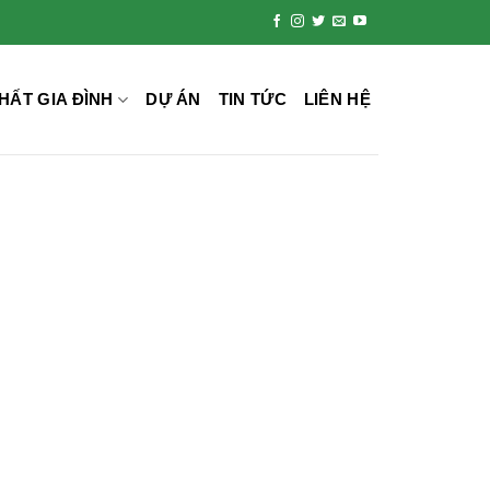
HẤT GIA ĐÌNH
DỰ ÁN
TIN TỨC
LIÊN HỆ