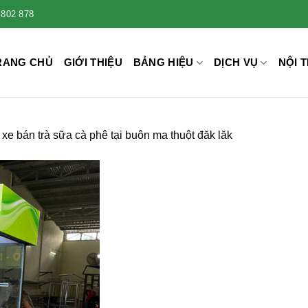
 802 878
RANG CHỦ
GIỚI THIỆU
BẢNG HIỆU
DỊCH VỤ
NỘI T
xe bán trà sữa cà phê tại buôn ma thuột đăk lăk