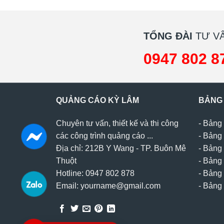
TỔNG ĐÀI
TƯ VẤ
0947 802 8
QUẢNG CÁO KỲ LÂM
BẢNG
Chuyên tư vấn, thiết kế và thi công
-
Bảng 
các công trình quảng cáo ...
-
Bảng 
Địa chỉ: 212B Y Wang - TP. Buôn Mê
-
Bảng 
Thuột
-
Bảng 
Hotline: 0947 802 878
-
Bảng 
Email: yourname@gmail.com
-
Bảng 