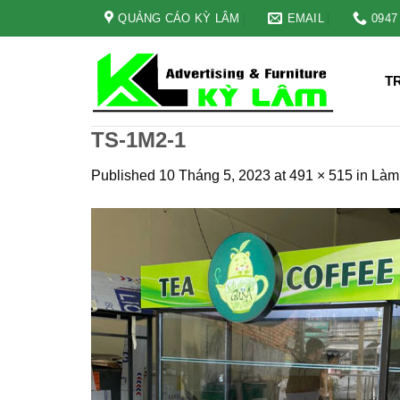
Skip
QUẢNG CÁO KỲ LÂM
EMAIL
0947
to
content
T
TS-1M2-1
Published
10 Tháng 5, 2023
at
491 × 515
in
Làm 