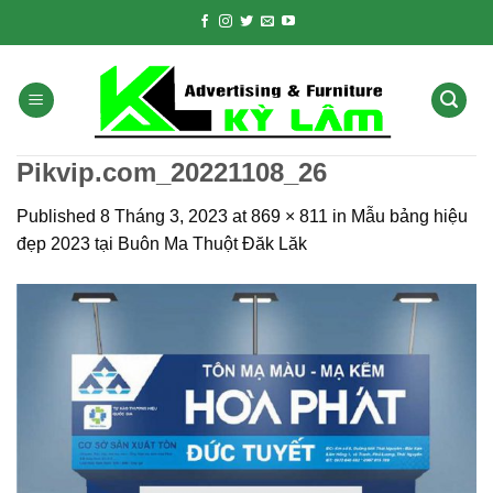
Skip
to
content
Pikvip.com_20221108_26
Published
8 Tháng 3, 2023
at
869 × 811
in
Mẫu bảng hiệu
đẹp 2023 tại Buôn Ma Thuột Đăk Lăk