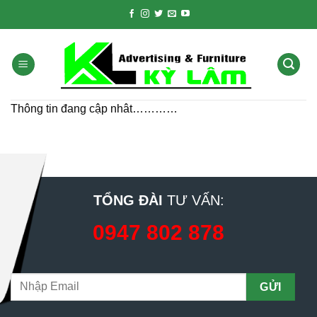
Skip
to
content
Thông tin đang cập nhât…………
TỔNG ĐÀI
TƯ VẤN:
0947 802 878