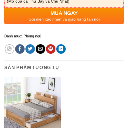
(Mở cửa cả Thứ Bảy và Chủ Nhật)
MUA NGAY
Gọi điện xác nhận và giao hàng tận nơi
Danh mục:
Phòng ngủ
SẢN PHẨM TƯƠNG TỰ