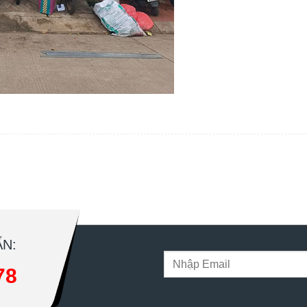
N:
78