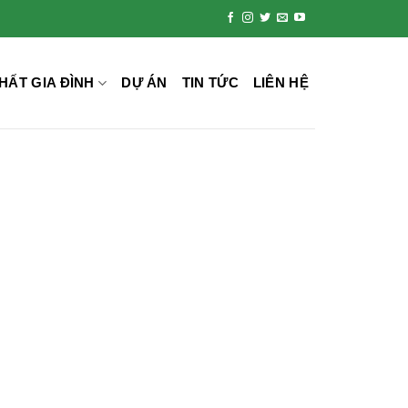
HẤT GIA ĐÌNH
DỰ ÁN
TIN TỨC
LIÊN HỆ