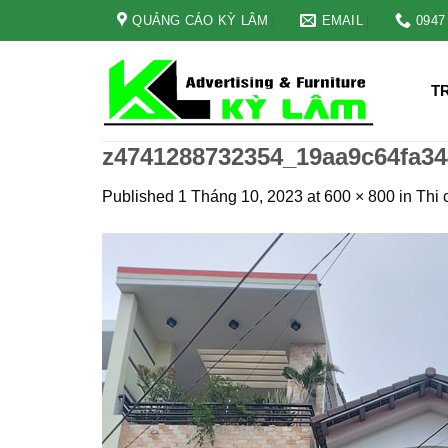
Skip
QUẢNG CÁO KỲ LÂM
EMAIL
0947
to
content
T
z4741288732354_19aa9c64fa3
Published
1 Tháng 10, 2023
at
600 × 800
in
Thi 