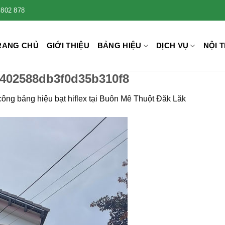
 802 878
RANG CHỦ
GIỚI THIỆU
BẢNG HIỆU
DỊCH VỤ
NỘI T
4402588db3f0d35b310f8
công bảng hiệu bạt hiflex tại Buôn Mê Thuột Đăk Lăk