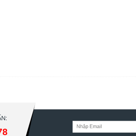
N:
78