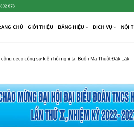
 802 878
RANG CHỦ
GIỚI THIỆU
BẢNG HIỆU
DỊCH VỤ
NỘI T
 công deco cổng sự kiện hội nghị tại Buôn Ma Thuột Đăk Lăk