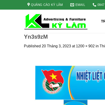
Skip
QUẢNG CÁO KỲ LÂM
EMAIL
0947
to
content
T
Yn3s9zM
Published
20 Tháng 3, 2023
at
1200 × 902
in
Thi