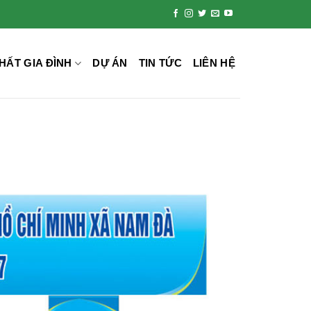
HẤT GIA ĐÌNH
DỰ ÁN
TIN TỨC
LIÊN HỆ