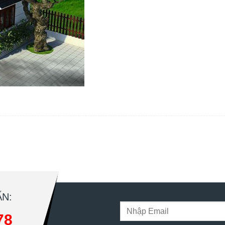
N:
78