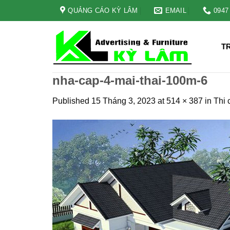
Skip
QUẢNG CÁO KỲ LÂM
EMAIL
0947
to
content
T
nha-cap-4-mai-thai-100m-6
Published
15 Tháng 3, 2023
at
514 × 387
in
Thi 