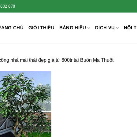
 802 878
RANG CHỦ
GIỚI THIỆU
BẢNG HIỆU
DỊCH VỤ
NỘI T
công nhà mái thái đẹp giá từ 600tr tại Buôn Ma Thuột