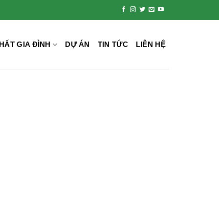
HẤT GIA ĐÌNH
DỰ ÁN
TIN TỨC
LIÊN HỆ