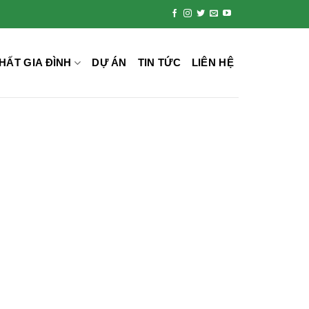
HẤT GIA ĐÌNH
DỰ ÁN
TIN TỨC
LIÊN HỆ