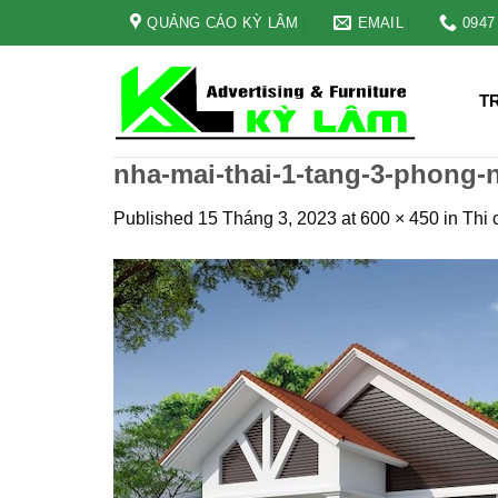
Skip
QUẢNG CÁO KỲ LÂM
EMAIL
0947
to
content
T
nha-mai-thai-1-tang-3-phong-
Published
15 Tháng 3, 2023
at
600 × 450
in
Thi 