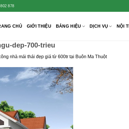
 802 878
RANG CHỦ
GIỚI THIỆU
BẢNG HIỆU
DỊCH VỤ
NỘI T
ngu-dep-700-trieu
công nhà mái thái đẹp giá từ 600tr tại Buôn Ma Thuột