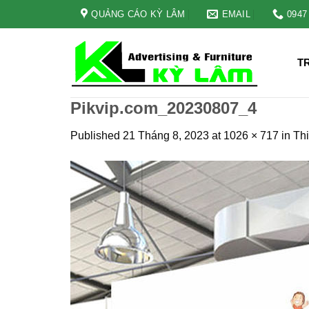
Skip
QUẢNG CÁO KỲ LÂM
EMAIL
0947
to
content
T
Pikvip.com_20230807_4
Published
21 Tháng 8, 2023
at
1026 × 717
in
Thi