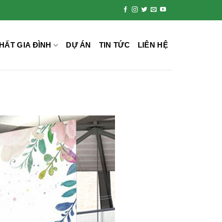
HẤT GIA ĐÌNH
DỰ ÁN
TIN TỨC
LIÊN HỆ