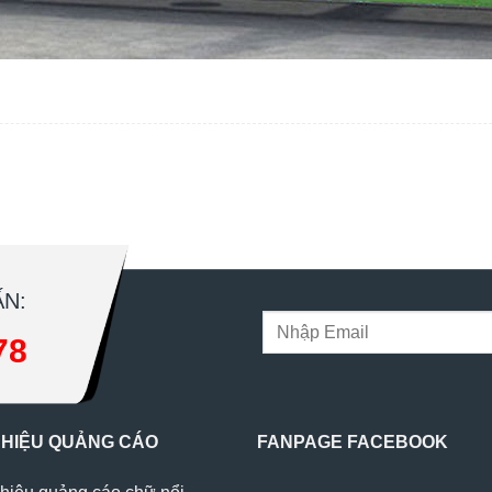
N:
78
 HIỆU QUẢNG CÁO
FANPAGE FACEBOOK