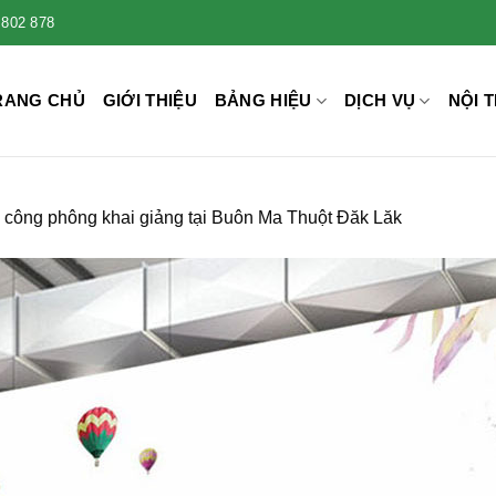
 802 878
RANG CHỦ
GIỚI THIỆU
BẢNG HIỆU
DỊCH VỤ
NỘI T
 công phông khai giảng tại Buôn Ma Thuột Đăk Lăk