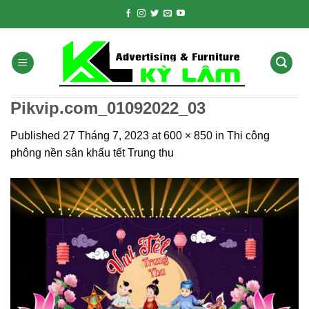
Skip
to
content
Pikvip.com_01092022_03
Published
27 Tháng 7, 2023
at
600 × 850
in
Thi công
phông nền sân khấu tết Trung thu