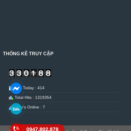
THỐNG KÊ TRUY CẬP
Hits Today : 414
Total Hits : 1319354
Who's Online : 7
0947.802.878