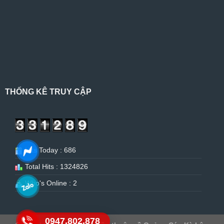
THỐNG KÊ TRUY CẬP
Hits Today : 686
Total Hits : 1324826
Who's Online : 2
0947.802.878