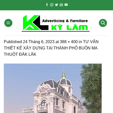
Skip
to
content
Published
24 Tháng 6, 2023
at
388 × 400
in
TƯ VẤN
THIẾT KẾ XÂY DỰNG TẠI THÀNH PHỐ BUÔN MA
THUỘT ĐĂK LĂK