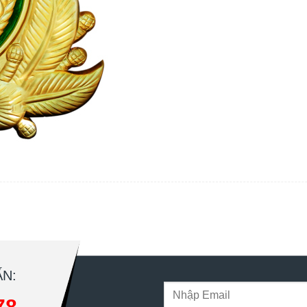
N:
78