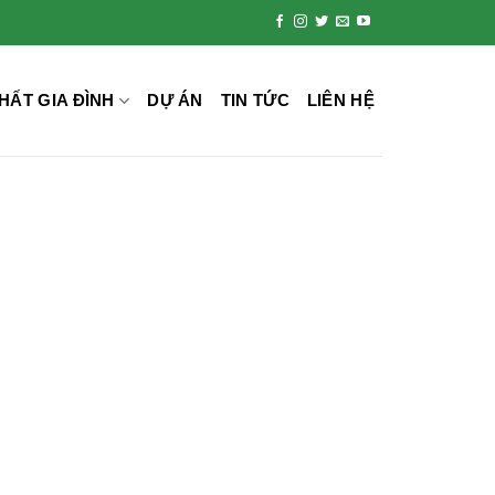
HẤT GIA ĐÌNH
DỰ ÁN
TIN TỨC
LIÊN HỆ