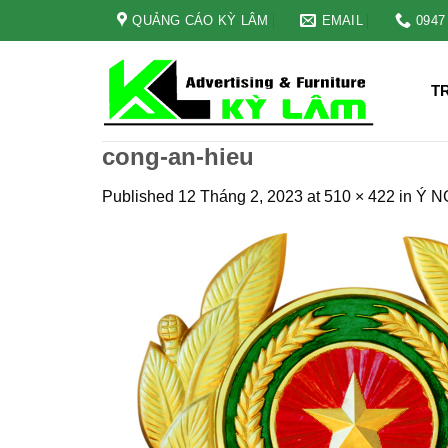
Skip
QUẢNG CÁO KỲ LÂM
EMAIL
0947
to
content
T
cong-an-hieu
Published
12 Tháng 2, 2023
at
510 × 422
in
Ý N