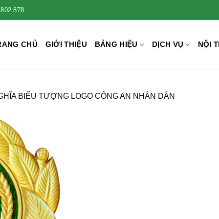
 802 878
RANG CHỦ
GIỚI THIỆU
BẢNG HIỆU
DỊCH VỤ
NỘI T
GHĨA BIỂU TƯỢNG LOGO CÔNG AN NHÂN DÂN