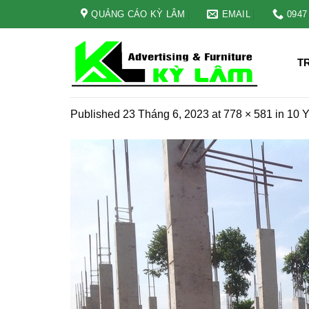
Skip
QUẢNG CÁO KỲ LÂM
EMAIL
0947
to
content
T
Published
23 Tháng 6, 2023
at
778 × 581
in
10 Y