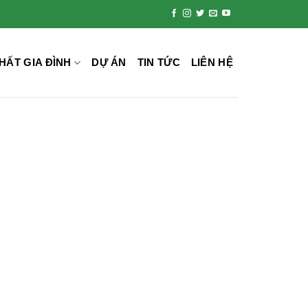
HẤT GIA ĐÌNH
DỰ ÁN
TIN TỨC
LIÊN HỆ