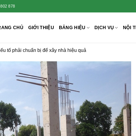
 802 878
RANG CHỦ
GIỚI THIỆU
BẢNG HIỆU
DỊCH VỤ
NỘI T
ếu tố phải chuẩn bị để xây nhà hiệu quả