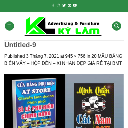
Skip
to
content
Untitled-9
Published
3 Tháng 7, 2021
at
945 × 756
in
20 MẪU BẢNG
BIỂN VẨY – HỘP ĐÈN – XI NHAN ĐẸP GIÁ RẺ TẠI BMT