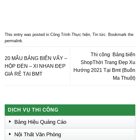
Quảng cáo bmt, Quảng cáo dak lak, Nội thất bmt, Noi that bmt, Noi that
Dak Lak, Quang cao bmt, Quang cao dak lak, Quảng cáo đắk lắk,
Quảng cáo nội thất, Nội thất đắk lắk
This entry was posted in
Công Trình Thực hiện
,
Tin tức
. Bookmark the
permalink
.
Thi công Bảng biển
20 MẪU BẢNG BIỂN VẨY –
ShopThời Trang Đẹp Xu
HỘP ĐÈN – XI NHAN ĐẸP
Hướng 2021 Tại Bmt (Buôn
GIÁ RẺ TẠI BMT
Ma Thuột)
DỊCH VỤ THI CÔNG
Bảng Hiệu Quảng Cáo
Nội Thất Văn Phòng