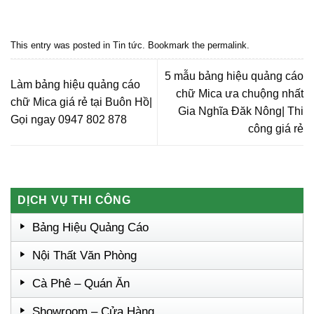
Quảng cáo bmt, Quảng cáo dak lak, Nội thất bmt, Noi that bmt, Noi that
Dak Lak, Quang cao bmt, Quang cao dak lak, Quảng cáo đắk lắk,
Quảng cáo nội thất, Nội thất đắk lắk
This entry was posted in
Tin tức
. Bookmark the
permalink
.
5 mẫu bảng hiệu quảng cáo
Làm bảng hiệu quảng cáo
chữ Mica ưa chuộng nhất
chữ Mica giá rẻ tại Buôn Hồ|
Gia Nghĩa Đăk Nông| Thi
Gọi ngay 0947 802 878
công giá rẻ
DỊCH VỤ THI CÔNG
Bảng Hiệu Quảng Cáo
Nội Thất Văn Phòng
Cà Phê – Quán Ăn
Showroom – Cửa Hàng