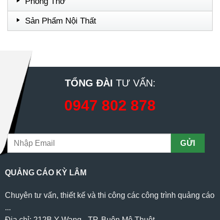
Phòng Thờ
Sản Phẩm Nội Thất
TỔNG ĐÀI
TƯ VẤN:
0947 802 878
QUẢNG CÁO KỲ LÂM
Chuyên tư vấn, thiết kế và thi công các công trình quảng cáo
...
Địa chỉ: 212B Y Wang - TP. Buôn Mê Thuột