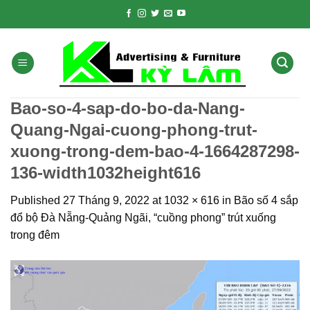
Skip
to
content
Bao-so-4-sap-do-bo-da-Nang-
Quang-Ngai-cuong-phong-trut-
xuong-trong-dem-bao-4-1664287298-
136-width1032height616
Published
27 Tháng 9, 2022
at
1032 × 616
in
Bão số 4 sắp
đổ bộ Đà Nẵng-Quảng Ngãi, “cuồng phong” trút xuống
trong đêm