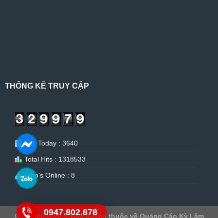
THỐNG KÊ TRUY CẬP
Hits Today : 3640
Total Hits : 1318533
Who's Online : 8
0947.802.878
Copyright 2026 ©
Bản quyền thuộc về Quảng Cáo Kỳ Lâm