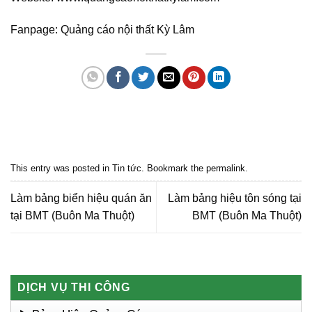
Fanpage: Quảng cáo nội thất Kỳ Lâm
Quảng cáo bmt, Quảng cáo dak lak, Nội thất bmt, Noi that bmt, Noi that
Dak Lak, Quang cao bmt, Quang cao dak lak, Quảng cáo đắk lắk,
Quảng cáo nội thất, Nội thất đắk lắk
This entry was posted in
Tin tức
. Bookmark the
permalink
.
Làm bảng biển hiệu quán ăn
Làm bảng hiệu tôn sóng tại
tại BMT (Buôn Ma Thuột)
BMT (Buôn Ma Thuột)
DỊCH VỤ THI CÔNG