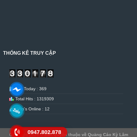
THỐNG KÊ TRUY CẬP
Hits Today : 369
Total Hits : 1319309
Who's Online : 12
0947.802.878
Copyright 2026 ©
Bản quyền thuộc về Quảng Cáo Kỳ Lâm