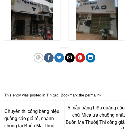
Quảng cáo bmt, Quảng cáo dak lak, Nội thất bmt, Noi that bmt, Noi that
Dak Lak, Quang cao bmt, Quang cao dak lak, Quảng cáo đắk lắk,
Quảng cáo nội thất, Nội thất đắk lắk
This entry was posted in
Tin tức
. Bookmark the
permalink
.
5 mẫu bảng hiệu quảng cáo
Chuyên thi công bảng hiệu
chữ Mica ưa chuộng nhất
quảng cáo giá rẻ, nhanh
Buôn Ma Thuột| Thi công giá
chóng tại Buôn Ma Thuột