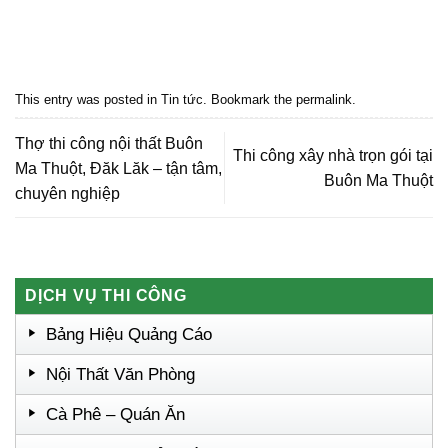
Quảng cáo bmt, Quảng cáo dak lak, Nội thất bmt, Noi that bmt, Noi that
Dak Lak, Quang cao bmt, Quang cao dak lak, Quảng cáo đắk lắk,
Quảng cáo nội thất, Nội thất đắk lắk
This entry was posted in
Tin tức
. Bookmark the
permalink
.
Thợ thi công nội thất Buôn
Thi công xây nhà trọn gói tại
Ma Thuột, Đăk Lăk – tận tâm,
Buôn Ma Thuột
chuyên nghiệp
DỊCH VỤ THI CÔNG
Bảng Hiệu Quảng Cáo
Nội Thất Văn Phòng
Cà Phê – Quán Ăn