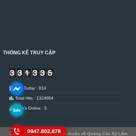
THỐNG KÊ TRUY CẬP
Hits Today : 814
Total Hits : 1324954
Who's Online : 5
0947.802.878
Copyright 2026 ©
Bản quyền thuộc về Quảng Cáo Kỳ Lâm