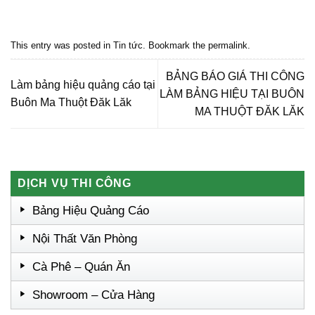
Quảng cáo bmt, Quảng cáo dak lak, Nội thất bmt, Noi that bmt, Noi that
Dak Lak, Quang cao bmt, Quang cao dak lak, Quảng cáo đắk lắk,
Quảng cáo nội thất, Nội thất đắk lắk
This entry was posted in
Tin tức
. Bookmark the
permalink
.
BẢNG BÁO GIÁ THI CÔNG
Làm bảng hiệu quảng cáo tại
LÀM BẢNG HIỆU TẠI BUÔN
Buôn Ma Thuột Đăk Lăk
MA THUỘT ĐĂK LĂK
DỊCH VỤ THI CÔNG
Bảng Hiệu Quảng Cáo
Nội Thất Văn Phòng
Cà Phê – Quán Ăn
Showroom – Cửa Hàng