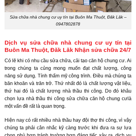
Sửa chữa nhà chung cư uy tín tại Buôn Ma Thuột, Đăk Lăk –
0947802878
Dịch vụ sửa chữa nhà chung cư uy tín tại
Buôn Ma Thuột, Đăk Lăk Nhận sửa chữa 24/7
Có lẽ khi có nhu cầu sửa chữa, cải tạo căn hộ chung cư. Ai
trong chúng ta củng mong muốn đạt chất lượng, công
năng sử dụng. Tính thẩm mỹ công trình.
Điều mà chúng ta
băn khoăn và trăn trở. Thứ nhất đó là chất lượng vật liệu,
thứ hai đó là chất lượng nhà thầu thi công. Do đó khâu
chọn lựa
nhà thầu thi công sửa chữa căn hộ chung cư
là
một vấn đề rất là quan trọng.
Hiện nay có rất nhiều nhà thầu hay đội thợ thi công, vì vậy
chúng ta phải cân nhắc kỹ càng trước khi đưa ra sự lựa
chọn phù hợp tránh trường hợp đáng tiếc xảy ra, dịch vụ