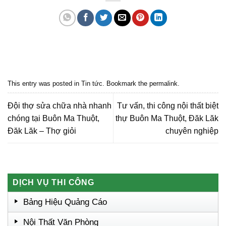
Quảng cáo bmt, Quảng cáo dak lak, Nội thất bmt, Noi that bmt, Noi that
Dak Lak, Quang cao bmt, Quang cao dak lak, Quảng cáo đắk lắk,
Quảng cáo nội thất, Nội thất đắk lắk
This entry was posted in
Tin tức
. Bookmark the
permalink
.
Đội thợ sửa chữa nhà nhanh
Tư vấn, thi công nội thất biệt
chóng tại Buôn Ma Thuột,
thự Buôn Ma Thuột, Đăk Lăk
Đăk Lăk – Thợ giỏi
chuyên nghiệp
DỊCH VỤ THI CÔNG
Bảng Hiệu Quảng Cáo
Nội Thất Văn Phòng