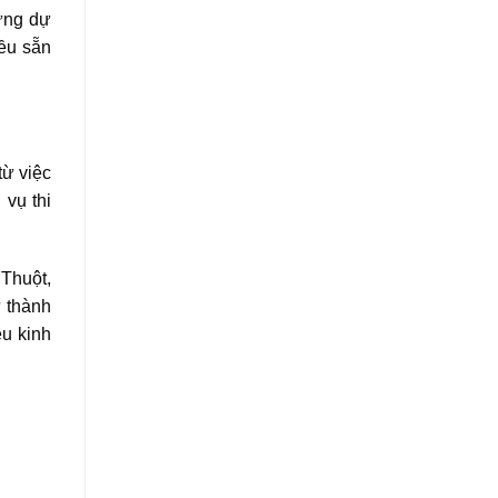
hững dự
ều sẵn
từ việc
 vụ thi
Thuột,
ự thành
êu kinh