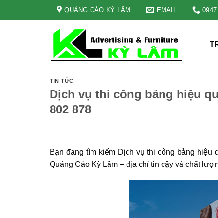
Skip
QUẢNG CÁO KỲ LÂM
EMAIL
0947
to
content
T
TIN TỨC
Dịch vụ thi công bảng hiệu qu
802 878
Bạn đang tìm kiếm Dịch vụ thi công bảng hiệu
Quảng Cáo Kỳ Lâm – địa chỉ tin cậy và chất lượ