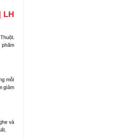
| LH
 Thuột.
ản phẩm
ng mỗi
àm giảm
nghe và
ất.