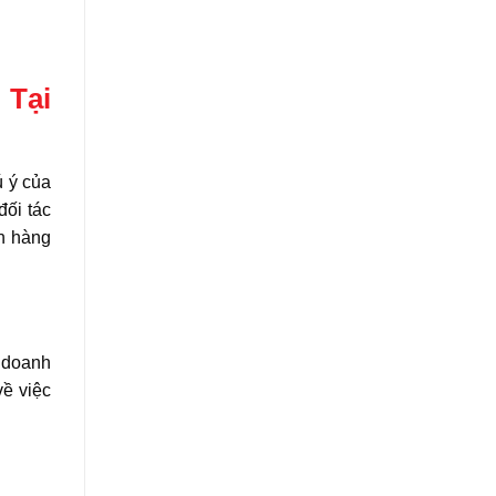
 Tại
ú ý của
đối tác
ọn hàng
u doanh
về việc