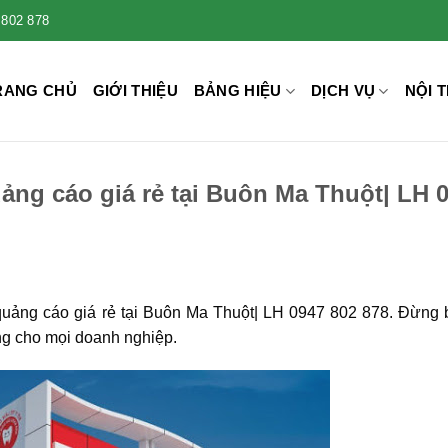
 802 878
RANG CHỦ
GIỚI THIỆU
BẢNG HIỆU
DỊCH VỤ
NỘI T
ảng cáo giá rẻ tại Buôn Ma Thuột| LH 
 quảng cáo giá rẻ tại Buôn Ma Thuột| LH 0947 802 878. Đừng 
ng cho mọi doanh nghiệp.