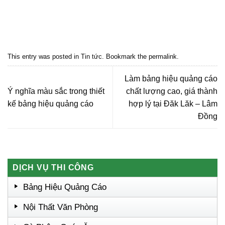
Quảng cáo bmt, Quảng cáo dak lak, Nội thất bmt, Noi that bmt, Noi that
Dak Lak, Quang cao bmt, Quang cao dak lak, Quảng cáo đắk lắk,
Quảng cáo nội thất, Nội thất đắk lắk
This entry was posted in
Tin tức
. Bookmark the
permalink
.
Làm bảng hiệu quảng cáo
Ý nghĩa màu sắc trong thiết
chất lượng cao, giá thành
kế bảng hiệu quảng cáo
hợp lý tại Đăk Lăk – Lâm
Đồng
DỊCH VỤ THI CÔNG
Bảng Hiệu Quảng Cáo
Nội Thất Văn Phòng