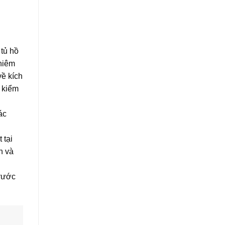
 tủ hồ
ghiêm
về kích
 kiểm
ác
 tại
n và
trước