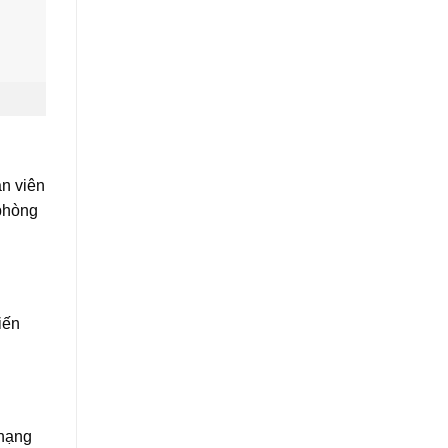
ân viên
 phòng
iến
 hạng