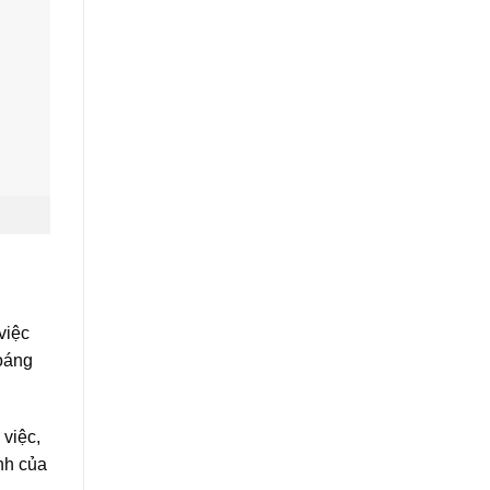
việc
hoáng
việc,
ĩnh của