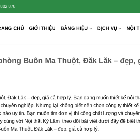
 802 878
RANG CHỦ
GIỚI THIỆU
BẢNG HIỆU
DỊCH VỤ
NỘI T
 phòng Buôn Ma Thuột, Đăk Lăk – đẹp, 
t, Đăk Lăk – đẹp, giá cả hợp lý. Bạn đang muốn thiết kế nội th
chuyên nghiệp. Nhưng lại không biết nên chọn công ty thiết kế 
 nào uy tín. Bạn muốn tìm đơn vị thi công chất lượng và chuyê
ãy cùng với Nội thất Kỳ Lâm theo dõi bài viết dưới đây để biết 
 Buôn Ma Thuột, Đăk Lăk – đẹp, giá cả hợp lý.