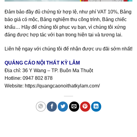
Đảm bảo đầy đủ chứng từ hợp lệ, như phí VAT 10%, Bảng
báo giá có mộc, Bảng nghiệm thu công trình, Bảng chiếc
khấu… Hãy để chúng tôi phục vụ bạn, vì chúng tôi xứng
đáng được hợp tác với bạn trong hiện tại và tương lai.
Liên hệ ngay với chúng tôi để nhận được ưu đãi sớm nhất!
QUẢNG CÁO NỘI THẤT KỲ LÂM
Địa chỉ: 36 Y Wang – TP. Buôn Ma Thuột
Hotline:
0947 802 878
Website:
https://quangcaonoithatkylam.com/
Quảng cáo bmt, Quảng cáo dak lak, Nội thất bmt, Noi that bmt, Noi that
Dak Lak, Quang cao bmt, Quang cao dak lak, Quảng cáo đắk lắk,