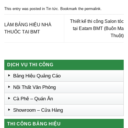
Quảng cáo nội thất, Nội thất đắk lắk
This entry was posted in
Tin tức
. Bookmark the
permalink
.
Thiết kế thi công Salon tóc
LÀM BẢNG HIỆU NHÀ
tại Eatam BMT (Buôn Ma
THUỐC TẠI BMT
Thuột)
DỊCH VỤ THI CÔNG
Bảng Hiệu Quảng Cáo
Nội Thất Văn Phòng
Cà Phê – Quán Ăn
Showroom – Cửa Hàng
THI CÔNG BẢNG HIỆU