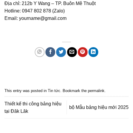
Địa chỉ: 212b Y Wang – TP. Buôn Mê Thuột
Hotline: 0947 802 878 (
Zalo
)
Email: yourname@gmail.com
Quảng cáo bmt, Quảng cáo dak lak, Nội thất bmt, Noi that bmt, Noi that
Dak Lak, Quang cao bmt, Quang cao dak lak, Quảng cáo đắk lắk,
Quảng cáo nội thất, Nội thất đắk lắk
This entry was posted in
Tin tức
. Bookmark the
permalink
.
Thiết kế thi công bảng hiệu
bộ Mẫu bảng hiệu mới 2025
tại Đăk Lăk