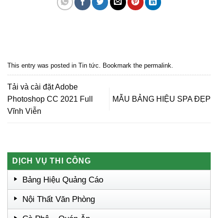
Quảng cáo bmt, Quảng cáo dak lak, Nội thất bmt, Noi that bmt, Noi that
Dak Lak, Quang cao bmt, Quang cao dak lak, Quảng cáo đắk lắk,
Quảng cáo nội thất, Nội thất đắk lắk
This entry was posted in
Tin tức
. Bookmark the
permalink
.
Tải và cài đặt Adobe
Photoshop CC 2021 Full
MẪU BẢNG HIỆU SPA ĐẸP
Vĩnh Viễn
DỊCH VỤ THI CÔNG
Bảng Hiệu Quảng Cáo
Nội Thất Văn Phòng