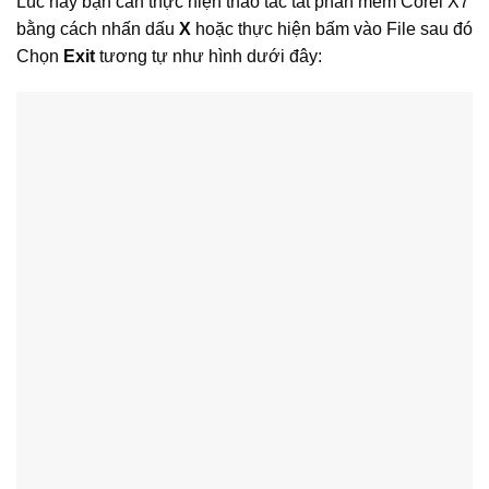
Lúc này bạn cần thực hiện thao tác tắt phần mềm Corel X7
bằng cách nhấn dấu
X
hoặc thực hiện bấm vào File sau đó
Chọn
Exit
tương tự như hình dưới đây: