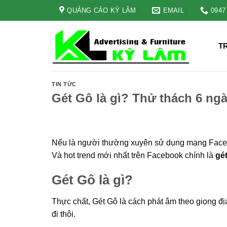
Skip
QUẢNG CÁO KỲ LÂM
EMAIL
0947
to
content
T
TIN TỨC
Gét Gô là gì? Thử thách 6 ngà
Nếu là người thường xuyên sử dụng mạng Facebo
Và hot trend mới nhất trên Facebook chính là
gét
Gét Gô là gì?
Thực chất, Gét Gô là cách phát âm theo giọng địa
đi thôi.