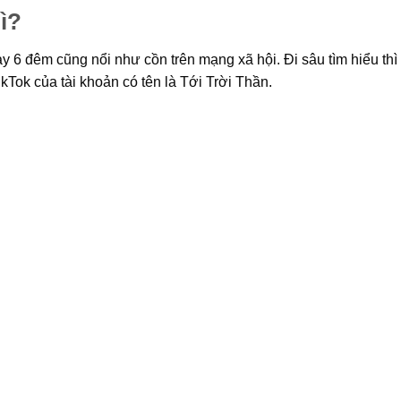
ì?
ày 6 đêm cũng nổi như cồn trên mạng xã hội. Đi sâu tìm hiểu th
ikTok của tài khoản có tên là Tới Trời Thần.