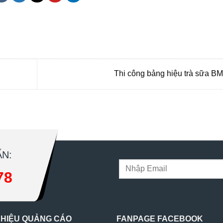
 bmt, Noi that Dak Lak, Quang cao bmt, Quang cao dak lak, Quảng cáo đắk lắ
Thi công bảng hiệu trà sữa B
N:
78
 HIỆU QUẢNG CÁO
FANPAGE FACEBOOK