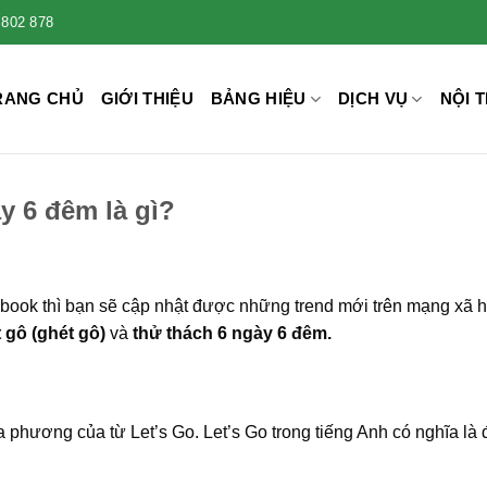
 802 878
RANG CHỦ
GIỚI THIỆU
BẢNG HIỆU
DỊCH VỤ
NỘI T
y 6 đêm là gì?
ok thì bạn sẽ cập nhật được những trend mới trên mạng xã h
 gô (ghét gô)
và
thử thách 6 ngày 6 đêm.
 phương của từ Let’s Go. Let’s Go trong tiếng Anh có nghĩa là 