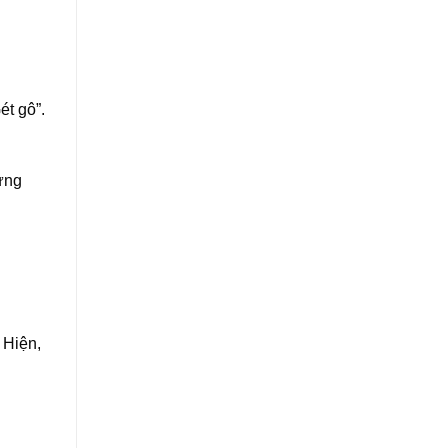
ét gô”.
ưng
 Hiện,