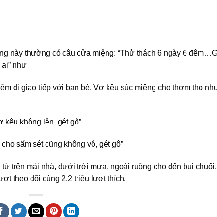
 ông này thường có câu cửa miệng: “Thử thách 6 ngày 6 đêm…G
 ai” như
êm đi giao tiếp với bạn bè. Vợ kêu súc miệng cho thơm tho nh
 kêu không lên, gét gô”
cho sấm sét cũng không vô, gét gô”
từ trên mái nhà, dưới trời mưa, ngoài ruộng cho đến bụi chuối.
ợt theo dõi cùng 2.2 triệu lượt thích.