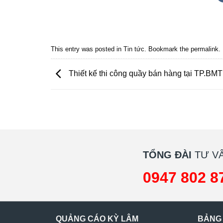
Quảng cáo bmt, Quảng cáo dak lak, Nội thất bmt, Noi that
Quảng cáo nội thất, Nội thất đắk lắk
This entry was posted in
Tin tức
. Bookmark the
permalink
.
Thiết kế thi công quầy bán hàng tại TP.BMT
TỔNG ĐÀI
TƯ VẤ
0947 802 8
QUẢNG CÁO KỲ LÂM
BẢNG