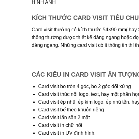
HÌNH ANH
KÍCH THƯỚC CARD VISIT TIÊU CHU
Card visit thường có kích thước 54×90 mm( hay 2
thông thường được thiết kế dáng ngang hoặc dọc.
dáng ngang. Những card visit có ít thông tin thì t
CÁC KIỂU IN CARD VISIT ẤN TƯỢN
Card visit bo tròn 4 góc, bo 2 góc đối xứng
Card visit thúc nổi logo, text, hay một phần họa
Card visit ép nhũ, ép kim logo, ép nhũ tên, ha
Card visit bế theo khuôn riêng
Card visit lăn sần 2 mặt
Card visit in chữ nổi
Card visit in UV định hình.