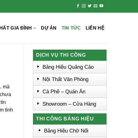
HẤT GIA ĐÌNH
DỰ ÁN
TIN TỨC
LIÊN HỆ
DỊCH VỤ THI CÔNG
Bảng Hiệu Quảng Cáo
Nội Thất Văn Phòng
ĩ… mà
Cà Phê – Quán Ăn
ó chưa
tin
Showroom – Cửa Hàng
m tình
THI CÔNG BẢNG HIỆU
Bảng Hiệu Chữ Nổi