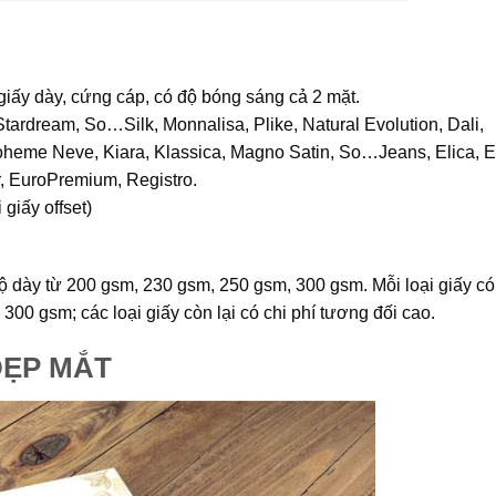
iấy dày, cứng cáp, có độ bóng sáng cả 2 mặt.
tardream, So…Silk, Monnalisa, Plike, Natural Evolution, Dali,
oheme Neve, Kiara, Klassica, Magno Satin, So…Jeans, Elica, 
r, EuroPremium, Registro.
 giấy offset)
ộ dày từ 200 gsm, 230 gsm, 250 gsm, 300 gsm. Mỗi loại giấy có
300 gsm; các loại giấy còn lại có chi phí tương đối cao.
ĐẸP MẮT