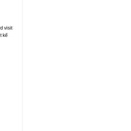
 visit
t kế