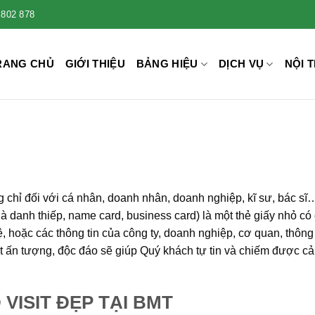
 802 878
RANG CHỦ
GIỚI THIỆU
BẢNG HIỆU
DỊCH VỤ
NỘI T
g chỉ đối với cá nhân, doanh nhân, doanh nghiệp, kĩ sư, bác s
 là danh thiếp, name card, business card) là một thẻ giấy nhỏ c
ệ, hoặc các thông tin của công ty, doanh nghiệp, cơ quan, thông 
it ấn tượng, độc đáo sẽ giúp Quý khách tự tin và chiếm được cả
 VISIT ĐẸP TẠI BMT