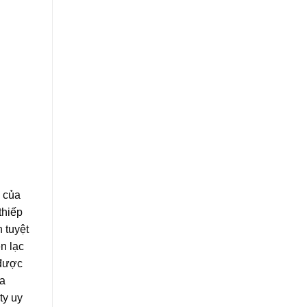
m của
thiếp
 tuyệt
n lạc
 được
ủa
ty uy