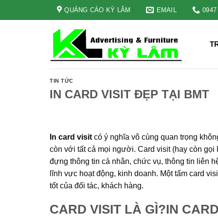
Skip
QUẢNG CÁO KỲ LÂM
EMAIL
0947
to
content
T
TIN TỨC
IN CARD VISIT ĐẸP TẠI BMT
In card visit
có ý nghĩa vô cùng quan trọng khôn
còn với tất cả mọi người. Card visit (hay còn gọi
đựng thông tin cá nhân, chức vụ, thông tin liên h
lĩnh vực hoạt động, kinh doanh. Một tấm card vis
tốt của đối tác, khách hàng.
CARD VISIT LÀ GÌ?IN CARD