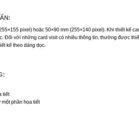
ẨN:
55×155 pixel) hoặc 50×90 mm (255×140 pixel). Khi thiết kế card
 Đối với những card visit có nhiều thông tin, thường được thiế
hiết kế theo dáng dọc.
G:
 tiết
y một phần họa tiết