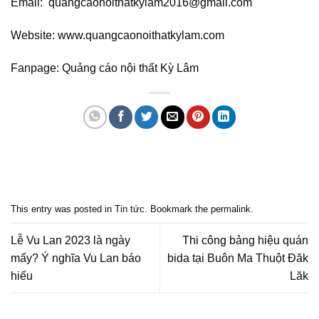
Email: quangcaonoithatkylam2016@gmail.com
Website: www.quangcaonoithatkylam.com
Fanpage: Quảng cáo nội thất Kỳ Lâm
Quảng cáo bmt, Quảng cáo dak lak, Nội thất bmt, Noi that bmt, Noi that
Dak Lak, Quang cao bmt, Quang cao dak lak, Quảng cáo đắk lắk,
Quảng cáo nội thất, Nội thất đắk lắk
This entry was posted in
Tin tức
. Bookmark the
permalink
.
Lễ Vu Lan 2023 là ngày
Thi công bảng hiệu quán
mấy? Ý nghĩa Vu Lan báo
bida tại Buôn Ma Thuột Đăk
hiếu
Lăk